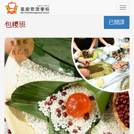
Toggle
navig
已開課
包糭班