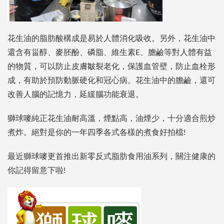
花生油的脂肪酸構成是易於人體消化吸收。另外，花生油中
還含有甾醇、麥胚酚、磷脂、維生素E、膽鹼等對人體有益
的物質，可以防止皮膚皺裂老化，保護血管壁，防止血栓形
成，有助於預防動脈硬化和冠心病。花生油中的膽鹼，還可
改善人腦的記憶力，延緩腦功能衰退。
獅球嘜純正花生油耐高溫，煙點高，油煙少，十分適合煎炒
煮炸。絕對是你的一年四季各式各樣的煮食好拍檔!
最近獅球嘜更首推出新零反式脂肪食用油系列，關注健康的
你記得留意下啦!