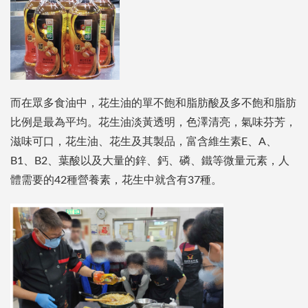
而在眾多食油中，花生油的單不飽和脂肪酸及多不飽和脂肪
比例是最為平均。花生油淡黃透明，色澤清亮，氣味芬芳，
滋味可口，花生油、花生及其製品，富含維生素E、A、
B1、B2、葉酸以及大量的鋅、鈣、磷、鐵等微量元素，人
體需要的42種營養素，花生中就含有37種。