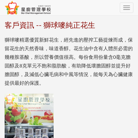
Toggle
navig
客戶資訊 -- 獅球嘜純正花生
獅球嘜精選優質新鮮花生，經先進的壓搾工藝提煉而成，保
留花生的天然香味，味道香醇。花生油中含有人體所必需的
幾種胺基酸，所以營養價值很高。每份食用份量含0毫克膽
固醇及8克單元不飽和脂肪酸，有助降低壞膽固醇並提升好
膽固醇，及減低心臟毛病和中風等情況，能每天為心臟健康
提供最好的保護。