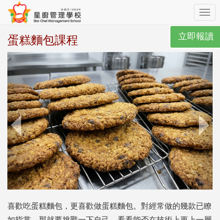
Toggl
navig
立即報讀
蛋糕麵包課程
喜歡吃蛋糕麵包，更喜歡做蛋糕麵包。對經常做的幾款已瞭