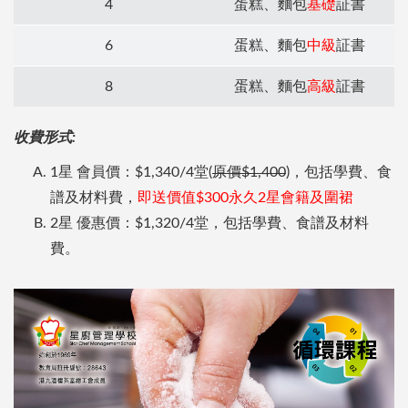
4
蛋糕、麵包
基礎
証書
6
蛋糕、麵包
中級
証書
8
蛋糕、麵包
高級
証書
收費形式:
1星 會員價：$1,340/4堂(
原價$1,400
)，包括學費、食
譜及材料費，
即送價值$300永久2星會籍及圍裙
2星 優惠價：$1,320/4堂，包括學費、食譜及材料
費。