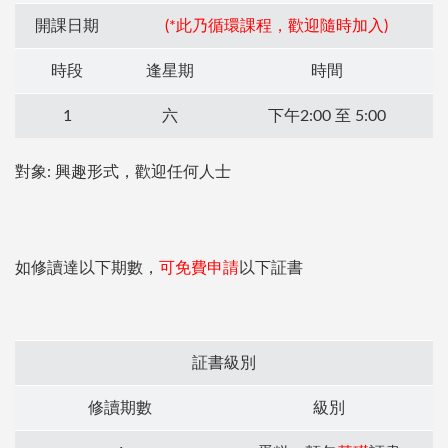
開課日期
(*此乃循環課程，歡迎隨時加入)
時段
逢星期
時間
1
六
下午2:00 至 5:00
對象: 興趣形式，歡迎任何人士
如修讀達以下期數，
可免費申請
以下証書
証書級別
修讀期數
級別