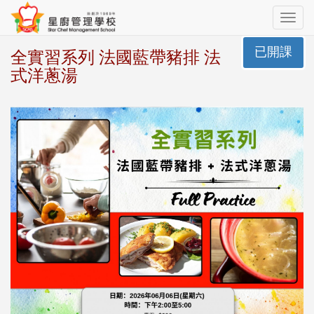
Toggle
navig
已開課
全實習系列 法國藍帶豬排 法
式洋蔥湯