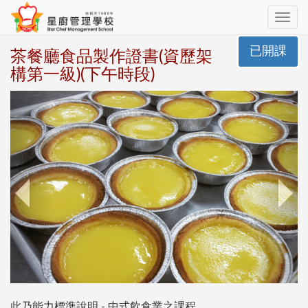
Toggle
navig
已開課
茶餐廳食品製作證書(資歷架
構第一級)(下午時段)
此乃能力標準說明 - 中式飲食業之課程