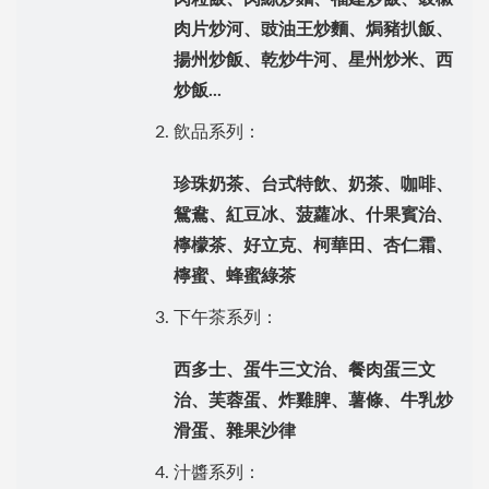
肉片炒河、豉油王炒麵、焗豬扒飯、
揚州炒飯、乾炒牛河、星州炒米、西
炒飯
...
飲品系列：
珍珠奶茶、台式特飲、奶茶、咖啡、
鴛鴦、
紅豆冰、菠蘿冰、什果賓治、
檸檬茶、好立克、柯華田、杏仁霜、
檸蜜、蜂蜜綠茶
下午茶系列：
西多士、蛋牛三文治、餐肉蛋三文
治、芙蓉蛋、炸雞脾、薯條、牛乳炒
滑蛋、雜果沙律
汁醬系列：